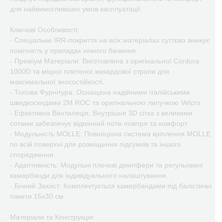
для найвимогливіших умов експлуатації.
Ключові Особливості:
- Спеціальне IRR-покриття на всіх матеріалах суттєво знижує
помітність у приладах нічного бачення.
- Преміум Матеріали: Виготовлена з оригінальної Cordura
1000D та міцної плетеної жакардової стропи для
максимальної зносостійкості.
- Топова Фурнітура: Оснащена надійними італійськими
швидкоскидами 2M ROC та оригінальною липучкою Velcro.
- Ефективна Вентиляція: Внутрішня 3D сітка з великими
сотами забезпечує відмінний потік повітря та комфорт.
- Модульність MOLLE: Повноцінна система кріплення MOLLE
по всій поверхні для розміщення підсумків та іншого
спорядження.
- Адаптивність: Модульні плечові демпфери та регульовані
камербанди для індивідуального налаштування.
- Бічний Захист: Комплектується камербандами під балістичні
пакети 15х30 см.
Матеріали та Конструкція: