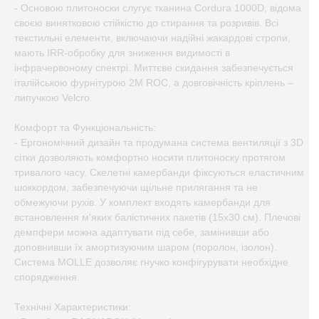
- Основою плитоноски слугує тканина Cordura 1000D, відома
своєю винятковою стійкістю до стирання та розривів. Всі
текстильні елементи, включаючи надійні жакардові стропи,
мають IRR-обробку для зниження видимості в
інфрачервоному спектрі. Миттєве скидання забезпечується
італійською фурнітурою 2M ROC, а довговічність кріплень –
липучкою Velcro.
Комфорт та Функціональність:
- Ергономічний дизайн та продумана система вентиляції з 3D
сітки дозволяють комфортно носити плитоноску протягом
тривалого часу. Скелетні камербанди фіксуються еластичним
шоккордом, забезпечуючи щільне прилягання та не
обмежуючи рухів. У комплект входять камербанди для
встановлення м'яких балістичних пакетів (15х30 см). Плечові
демпфери можна адаптувати під себе, замінивши або
доповнивши їх амортизуючим шаром (поролон, ізолон).
Система MOLLE дозволяє гнучко конфігурувати необхідне
спорядження.
Технічні Характеристики: