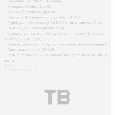
- Виробник: RAGNAROK (Україна)
- Матеріал: Cordura 1000D
- Стропи: Плетена жакардова
- Покриття: IRR (зниження видимості в ПНБ)
- Фурнітура: Швидкоскиди 2M ROC (Італія), липучка Velcro
- Вентиляція: 3D сітка (великі соти)
- Камербанди: з кишенями під балістичні пакети 15х30 см
(фіксація шоккордом)
- Плечові демпфери: Модульні (з можливістю дооснащення)
- Система кріплення: MOLLE
- Розмір: Регульований (можна вказати діапазон M-XL, якщо
це так)
№374
Створено: 25.09.2025