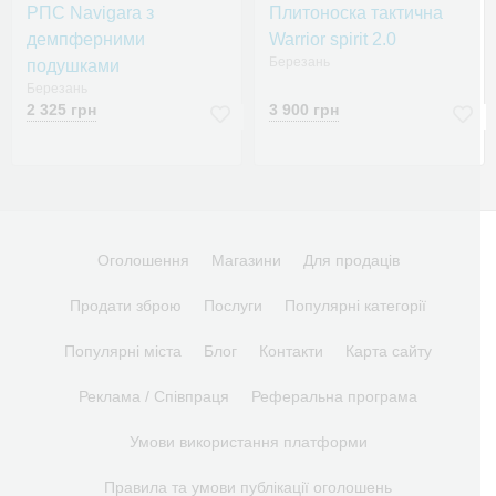
РПС Navigara з
Плитоноска тактична
демпферними
Warrior spirit 2.0
Березань
подушками
Березань
2 325 грн
3 900 грн
Оголошення
Магазини
Для продаців
Продати зброю
Послуги
Популярні категорії
Популярні міста
Блог
Контакти
Карта сайту
Реклама / Співпраця
Реферальна програма
Умови використання платформи
Правила та умови публікації оголошень