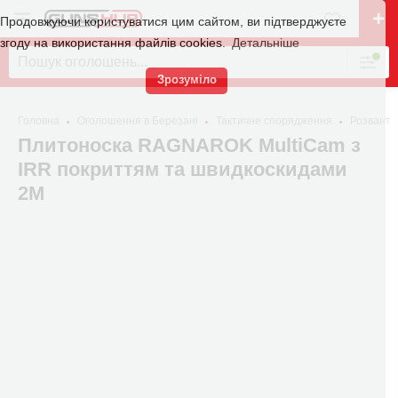
Продовжуючи користуватися цим сайтом, ви підтверджуєте
згоду на використання файлів cookies.
Детальніше
Зрозуміло
Головна
Оголошення в Березані
Тактичне спорядження
Розванта
Плитоноска RAGNAROK MultiCam з
IRR покриттям та швидкоскидами
2M