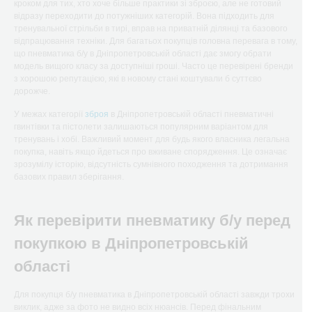
кроком для тих, хто хоче більше практики зі зброєю, але не готовий
відразу переходити до потужніших категорій. Вона підходить для
тренувальної стрільби в тирі, вправ на приватній ділянці та базового
відпрацювання техніки. Для багатьох покупців головна перевага в тому,
що пневматика б/у в Дніпропетровській області дає змогу обрати
модель вищого класу за доступніші гроші. Часто це перевірені бренди
з хорошою репутацією, які в новому стані коштували б суттєво
дорожче.
У межах категорії
зброя
в Дніпропетровській області пневматичні
гвинтівки та пістолети залишаються популярним варіантом для
тренувань і хобі. Важливий момент для будь якого власника легальна
покупка, навіть якщо йдеться про вживане спорядження. Це означає
зрозумілу історію, відсутність сумнівного походження та дотримання
базових правил зберігання.
Як перевірити пневматику б/у перед
покупкою в Дніпропетровській
області
Для покупця б/у пневматика в Дніпропетровській області завжди трохи
виклик, адже за фото не видно всіх нюансів. Перед фінальним