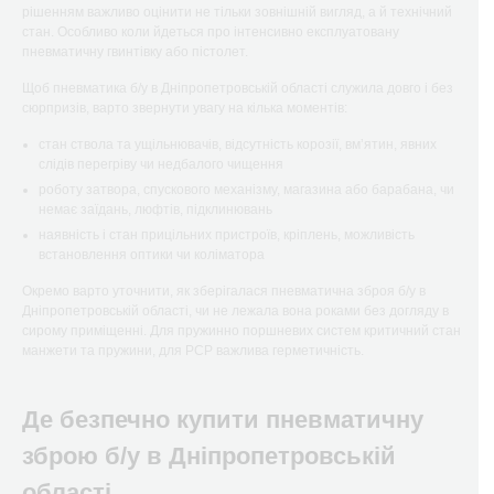
рішенням важливо оцінити не тільки зовнішній вигляд, а й технічний
стан. Особливо коли йдеться про інтенсивно експлуатовану
пневматичну гвинтівку або пістолет.
Щоб пневматика б/у в Дніпропетровській області служила довго і без
сюрпризів, варто звернути увагу на кілька моментів:
стан ствола та ущільнювачів, відсутність корозії, вмʼятин, явних
слідів перегріву чи недбалого чищення
роботу затвора, спускового механізму, магазина або барабана, чи
немає заїдань, люфтів, підклинювань
наявність і стан прицільних пристроїв, кріплень, можливість
встановлення оптики чи коліматора
Окремо варто уточнити, як зберігалася пневматична зброя б/у в
Дніпропетровській області, чи не лежала вона роками без догляду в
сирому приміщенні. Для пружинно поршневих систем критичний стан
манжети та пружини, для РСР важлива герметичність.
Де безпечно купити пневматичну
зброю б/у в Дніпропетровській
області