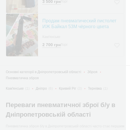
3 500 грн
Торг
4
Продам пневматический пистолет
ИЖ Байкал 53М чёрного цвета
Кам'янське
2 700 грн
Торг
Основні категорії в Дніпропетровській області
Зброя
Пневматична зброя
Кам'янське
(1)
Дніпро
(6)
Кривий Ріг
(3)
Тернівка
(1)
Переваги пневматичної зброї б/у в
Дніпропетровській області
Пневматична зброя б/у в Дніпропетровській області часто стає першим