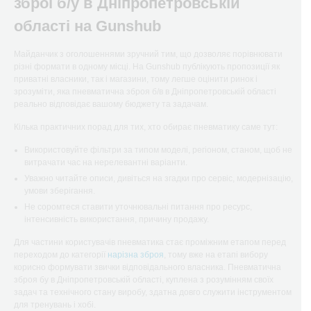
зброї б/у в Дніпропетровській
області на Gunshub
Майданчик з оголошеннями зручний тим, що дозволяє порівнювати
різні формати в одному місці. На Gunshub публікують пропозиції як
приватні власники, так і магазини, тому легше оцінити ринок і
зрозуміти, яка пневматична зброя б/в в Дніпропетровській області
реально відповідає вашому бюджету та задачам.
Кілька практичних порад для тих, хто обирає пневматику саме тут:
Використовуйте фільтри за типом моделі, регіоном, станом, щоб не
витрачати час на нерелевантні варіанти.
Уважно читайте описи, дивіться на згадки про сервіс, модернізацію,
умови зберігання.
Не соромтеся ставити уточнювальні питання про ресурс,
інтенсивність використання, причину продажу.
Для частини користувачів пневматика стає проміжним етапом перед
переходом до категорії
нарізна зброя
, тому вже на етапі вибору
корисно формувати звички відповідального власника. Пневматична
зброя бу в Дніпропетровській області, куплена з розумінням своїх
задач та технічного стану виробу, здатна довго служити інструментом
для тренувань і хобі.