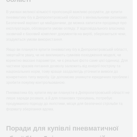
В умовах великої кількості пропозицій важливо розуміти, де купити
пневматику б/у в Дніпропетровській області з мінімальними ризиками.
Безпечний варіант це майданчики, де можна запитати продавця про
експлуатацію, обговорити умови огляду. У відповідального власника
зазвичай є базовий комплект документів на виріб, зберігаються чеки,
згадуються умови використання.
Якщо ви плануєте купити пневматику б/у в Дніпропетровській області,
звертайте увагу, чи не викликають сумнівів походження моделі, чи
коректно вказані параметри, чи є реальні фото саме цієї одиниці. Для
частини зразків питання дозволу залежить від енергії пострілу та
національних норм, тому краще заздалегідь уточнити вимоги до
конкретного типу виробу. Це допоможе уникнути юридичних проблем і
зробити покупку контрольованою.
Пневматика б/у, купити яку ви плануєте в Дніпропетровській області не
лише заради розваги, а й для планових тренувань, потребує
продуманого підходу до логістики, місця для безпечної стрільби та
формату зберігання вдома.
Поради для купівлі пневматичної