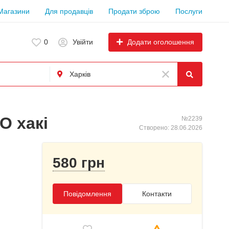
Магазини
Для продавців
Продати зброю
Послуги
Додати оголошення
0
Увійти
O хакі
№2239
Створено: 28.06.2026
580 грн
Повідомлення
Контакти