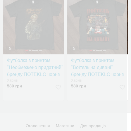
5
5
Футболка з принтом
Футболка з принтом
"Необмежено придатний"
"Воїтель на дивані"
бренду ПOTEKLO чорна
бренду ПOTEKLO чорна
Харків
Харків
580 грн
580 грн
Оголошення
Магазини
Для продаців