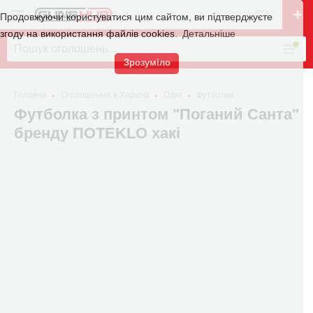
Продовжуючи користуватися цим сайтом, ви підтверджуєте
згоду на використання файлів cookies.
Детальніше
Зрозуміло
Головна
Оголошення в Харкові
Одяг
Футболки
Футболка з принтом "Поганий Санта"
бренду ПOTEKLO хакі