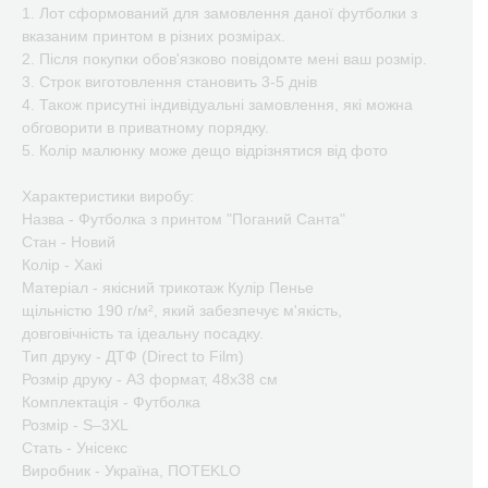
1. Лот сформований для замовлення даної футболки з
вказаним принтом в різних розмірах.
2. Після покупки обов'язково повідомте мені ваш розмір.
3. Строк виготовлення становить 3-5 днів
4. Також присутні індивідуальні замовлення, які можна
обговорити в приватному порядку.
5. Колір малюнку може дещо відрізнятися від фото
Характеристики виробу:
Назва - Футболка з принтом "Поганий Санта"
Стан - Новий
Колір - Хакі
Матеріал - якісний трикотаж Кулір Пенье
щільністю 190 г/м², який забезпечує м'якість,
довговічність та ідеальну посадку.
Тип друку - ДТФ (Direct to Film)
Розмір друку - А3 формат, 48х38 см
Комплектація - Футболка
Розмір - S–3XL
Стать - Унісекс
Виробник - Україна, ПOTEKLO