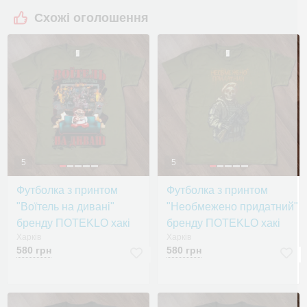
Схожі оголошення
5
5
Футболка з принтом
Футболка з принтом
"Воїтель на дивані"
"Необмежено придатний"
бренду ПOTEKLO хакі
бренду ПOTEKLO хакі
Харків
Харків
580 грн
580 грн