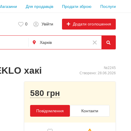
Магазини
Для продавців
Продати зброю
Послуги
Додати оголошення
0
Увійти
KLO хакі
№2245
Створено: 28.06.2026
580 грн
Повідомлення
Контакти