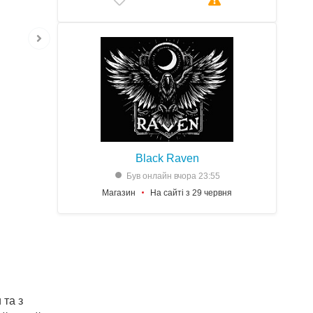
Black Raven
Був онлайн вчора 23:55
Магазин
На сайті з 29 червня
 та з