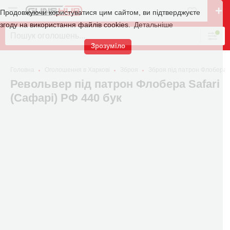
Продовжуючи користуватися цим сайтом, ви підтверджуєте
згоду на використання файлів cookies.
Детальніше
Зрозуміло
Головна
Оголошення в Харкові
Зброя
Зброя під патрон Флобера
Револьвер під патрон Флобера Safari
(Сафарі) РФ 440 бук