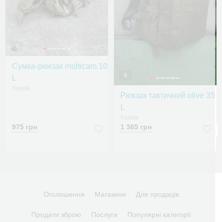
8
Сумка-рюкзак multicam 10
8
L
Харків
Рюкзак тактичний olive 35
L
Харків
975 грн
1 365 грн
Оголошення
Магазини
Для продаців
Продати зброю
Послуги
Популярні категорії