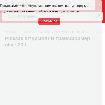
Продовжуючи користуватися цим сайтом, ви підтверджуєте
згоду на використання файлів cookies.
Детальніше
Зрозуміло
Головна
Оголошення в Харкові
Тактичне спорядження
Тактичні р
Рюкзак штурмовий трансформер
olive 20 L