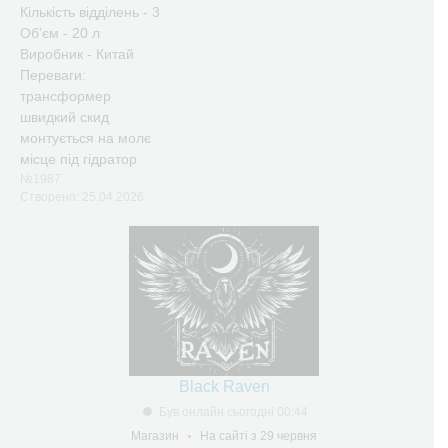
Кількість відділень - 3
Об'єм - 20 л
Виробник - Китай
Переваги:
трансформер
швидкий скид
монтується на молє
місце під гідратор
№1987
Створено: 25.04.2026
Black Raven
Був онлайн сьогодні 00:44
Магазин
На сайті з 29 червня