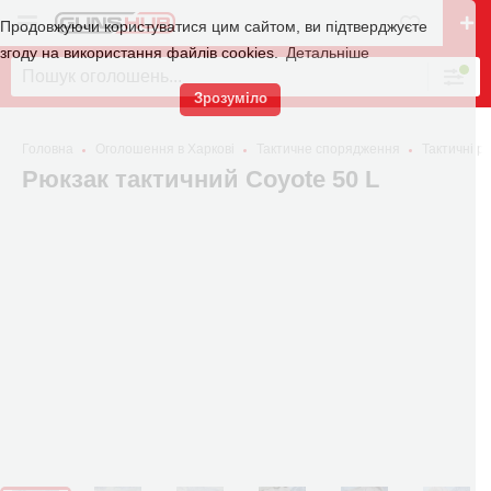
Продовжуючи користуватися цим сайтом, ви підтверджуєте
згоду на використання файлів cookies.
Детальніше
Зрозуміло
Головна
Оголошення в Харкові
Тактичне спорядження
Тактичні р
Рюкзак тактичний Coyote 50 L