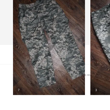
© 2026 GUNSHUB™ - дошка оголошень для зброї та мілітарі
товарів
7
3
Штани зимові Staff XXL
Утеплюв
Харків
Харків