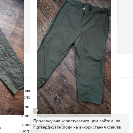
Правила та умови публікації
оголошень
Політика конфіденційності
8
Політика щодо cookie
Продовжуючи користуватися цим сайтом, ви
меччини
Штани самоскиди BW утеплені
Правила реферальной
підтверджуєте згоду на використання файлів
а
программы
зимові вітрозахисні армії