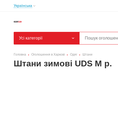
Українська
Усі категорії
Головна
Оголошення в Харкові
Одяг
Штани
Штани зимові UDS M р.