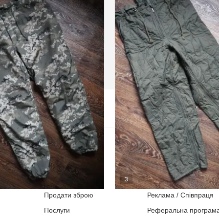
Оголошення
Блог
Магазини
Контакти
3
Для продаців
Карта сайту
Продати зброю
Реклама / Співпраця
ач штанів ЗСУ 54/4
Підстібка штани армії Ні
Послуги
Реферальна програм
Харків