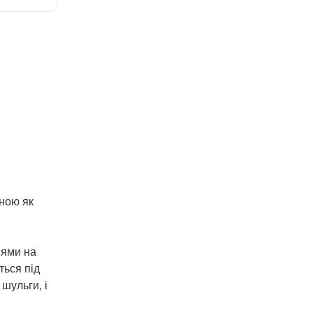
ною як
нями на
ться під
шульги, і