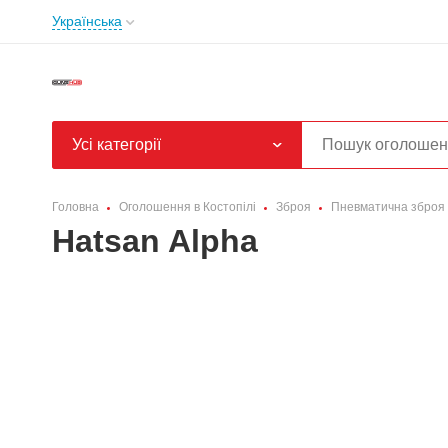
Українська
Усі категорії
Головна
Оголошення в Костопілі
Зброя
Пневматична зброя
Hatsan Alpha