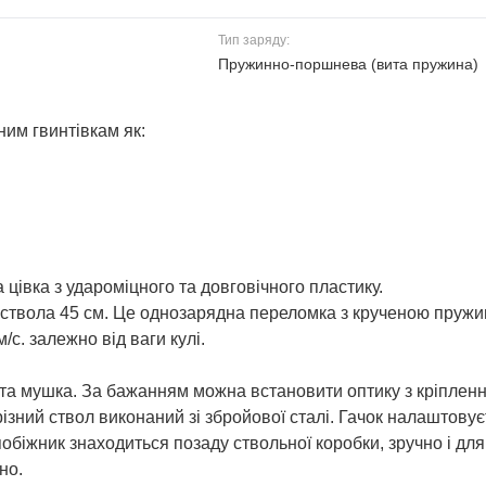
Тип заряду:
Пружинно-поршнева (вита пружина)
им гвинтівкам як:
та цівка з удароміцного та довговічного пластику.
 ствола 45 см. Це однозарядна переломка з крученою пружи
/с. залежно від ваги кулі.
та мушка. За бажанням можна встановити оптику з кріплен
різний ствол виконаний зі збройової сталі. Гачок налаштовує
обіжник знаходиться позаду ствольної коробки, зручно і для 
но.