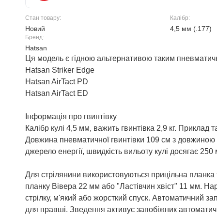
Стан товару:
Калібр:
Новий
4,5 мм (.177)
Бренд:
Hatsan
Ця модель є гідною альтернативою таким пневматичн
Hatsan Striker Edge
Hatsan AirTact PD
Hatsan AirTact ED
Інформація про гвинтівку
Калібр кулі 4,5 мм, важить гвинтівка 2,9 кг. Приклад 
Довжина пневматичної гвинтівки 109 см з довжиною
джерело енергії, швидкість вильоту кулі досягає 250 м
Для стрілянини використовуються прицільна планка 
планку Вівера 22 мм або "Ластівчин хвіст" 11 мм. На
стрілку, м'який або жорсткий спуск. Автоматичний зап
для правші. Зведення активує запобіжник автоматич