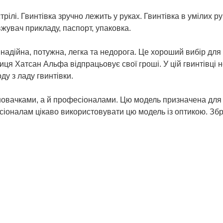
рілі. Гвинтівка зручно лежить у руках. Гвинтівка в умілих р
вжувач прикладу, паспорт, упаковка.
 надійна, потужна, легка та недорога. Це хороший вибір для
ця Хатсан Альфа відпрацьовує свої гроші. У цій гвинтівці 
у з ладу гвинтівки.
новачками, а й професіоналами. Цю модель призначена для
сіоналам цікаво використовувати цю модель із оптикою. Зб