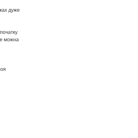
уках дуже
 початку
не можна
роя