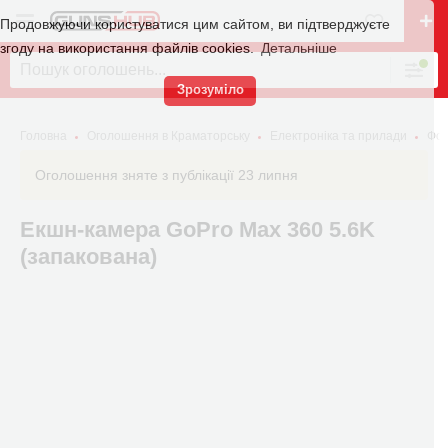
Продовжуючи користуватися цим сайтом, ви підтверджуєте
згоду на використання файлів cookies.
Детальніше
Зрозуміло
Головна
Оголошення в Краматорську
Електроніка та прилади
Фот
Оголошення зняте з публікації 23 липня
Екшн-камера GoPro Max 360 5.6K
(запакована)