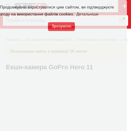
Продовжуючи користуватися цим сайтом, ви підтверджуєте
згоду на використання файлів cookies.
Детальніше
Зрозуміло
Головна
Оголошення в Кривому Розі
Електроніка та прилади
Фото
Оголошення зняте з публікації 26 липня
Екшн-камера GoPro Hero 11