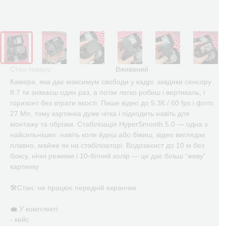
Стан товару:
Вживаний
Камера, яка дає максимум свободи у кадрі: завдяки сенсору
8:7 ти знімаєш один раз, а потім легко робиш і вертикаль, і
горизонт без втрати якості. Пише відео до 5.3К / 60 fps і фото
27 Мп, тому картинка дуже чітка і підходить навіть для
монтажу та обрізки. Стабілізація HyperSmooth 5.0 — одна з
найсильніших: навіть коли йдеш або біжиш, відео виглядає
плавно, майже як на стабілізаторі. Водозахист до 10 м без
боксу, нічні режими і 10-бітний колір — це дає більш “живу”
картинку
🛠Стан: не працює передній екранчик
💼 У комплекті:
- кейс