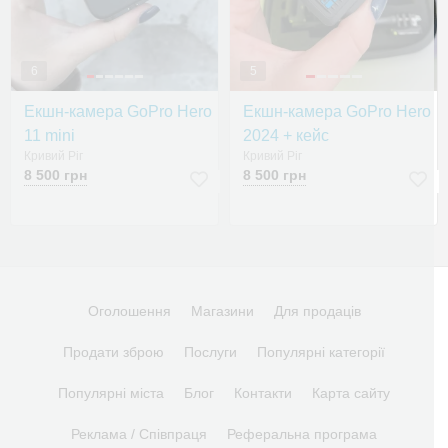
6
5
Екшн-камера GoPro Hero
Екшн-камера GoPro Hero
11 mini
2024 + кейс
Кривий Ріг
Кривий Ріг
8 500 грн
8 500 грн
Оголошення
Магазини
Для продаців
Продати зброю
Послуги
Популярні категорії
Популярні міста
Блог
Контакти
Карта сайту
Реклама / Співпраця
Реферальна програма