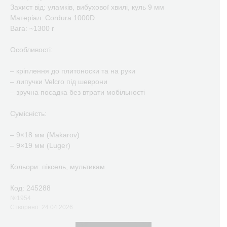
Захист від: уламків, вибухової хвилі, куль 9 мм
Матеріал: Cordura 1000D
Вага: ~1300 г
Особливості:
– кріплення до плитоноски та на руки
– липучки Velcro під шеврони
– зручна посадка без втрати мобільності
Сумісність:
– 9×18 мм (Makarov)
– 9×19 мм (Luger)
Кольори: піксель, мультикам
Код: 245288
№1954
Створено: 24.04.2026