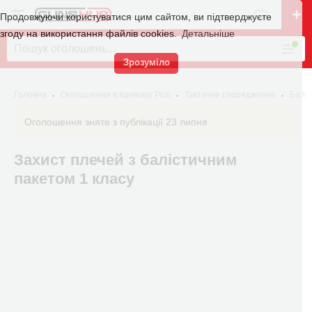
Продовжуючи користуватися цим сайтом, ви підтверджуєте
згоду на використання файлів cookies.
Детальніше
Зрозуміло
Головна
Оголошення в Кривому Розі
Тактичне спорядження
Баліс
Оголошення зняте з публікації 23 липня
Захист плечей з балістичним
пакетом 1 класу