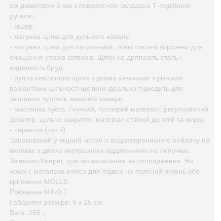
см діаметром 5 мм з поворотною складана Т-подібною
ручкою;
- вішер;
- латунна щітка для дульного каналу;
- латунна щітка для патронника, тонкі сталеві ворсинки для
очищення упорів затворів. Щітки не дряпають сталь і
видаляють бруд;
- ручна нейлонова щітка з двома кінчиками з різними
варіантами щільності щетини ідеально підходить для
затишних куточків замкової камери;
- маслянка пуста. Гнучкий, прозорий матеріал, регульований
дозатор, щільне закриття, матеріал стійкий до олій та жирів;
- серветка (патчі)
Запакований у міцний чохол із водонепроникного нейлону на
кнопках з двома внутрішніми відділеннями на липучках.
Затискач Keeper, для встановлення на спорядження. На
чохлі є металева кліпса для підвісу на поясний ремінь або
кріплення MOLLE.
Різблення М4х0,7
Габаритні розміри: 9 х 25 см
Вага: 255 г.