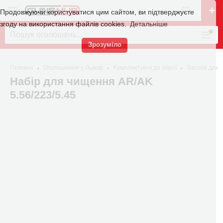
Продовжуючи користуватися цим сайтом, ви підтверджуєте
згоду на використання файлів cookies.
Детальніше
Зрозуміло
Головна
Оголошення у Львові
Комплектуючі до зброї
Засоби для 
Набір для чищення AR/AK
5.56/223/5.45