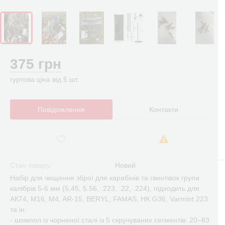
375 грн
гуртова ціна від 5 шт.
Повідомлення
Контакти
Стан товару:
Новий
Набір для чищення зброї для карабінів та гвинтівок групи
калібрів 5-6 мм (5,45, 5.56, .223, .22, .224), підходить для
АК74, M16, M4, AR-15, BERYL, FAMAS, HK G36, Varmint 223
та ін.
- шомпол із чорненої сталі із 5 скручуваних сегментів: 20–83