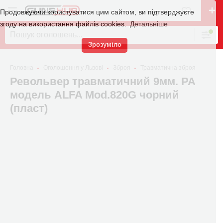
Продовжуючи користуватися цим сайтом, ви підтверджуєте
згоду на використання файлів cookies.
Детальніше
Зрозуміло
Головна
Оголошення у Львові
Зброя
Травматична зброя
Револьвер травматичний 9мм. РА
модель ALFA Mod.820G чорний
(пласт)