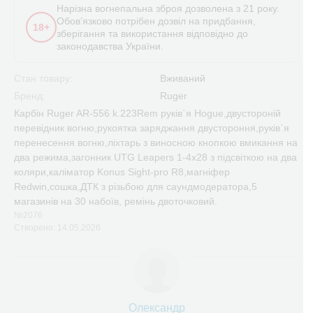
Нарізна вогнепальна зброя дозволена з 21 року.
Обов’язково потрібен дозвіл на придбання,
18+
зберігання та використання відповідно до
законодавства України.
Стан товару:
Вживаний
Бренд:
Ruger
Карбін Ruger AR-556 k.223Rem руків`я Hogue,двустороній
перевідник вогню,рукоятка заряджання двустороння,руків`я
перенесення вогню,ліхтарь з виносною кнопкою вмикання на
два режима,загонник UTG Leapers 1-4x28 з підсвіткою на два
коляри,каліматор Konus Sight-pro R8,магніфер
Redwin,сошка,ДТК з різьбою для саундмодератора,5
магазинів на 30 набоїв, ремінь двоточковий.
№2076
Створено: 14.05.2026
Олександр