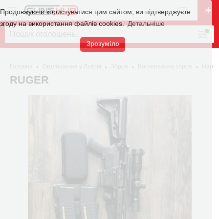
Продовжуючи користуватися цим сайтом, ви підтверджуєте
згоду на використання файлів cookies.
Детальніше
Зрозуміло
Головна
Оголошення у Львові
Зброя
Вогнепальна зброя
Наріз
RUGER