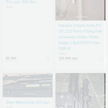
Pro, кал. 308 Win.
Львів
7
Карабін Adams Arms P2
16".223 Rem з Прицілом
оптичним Vortex Strike
Eagle 1-8x24 FFP сітка
EBR-8
Львів
$2 500
115 000 грн
8
Steyr Mannlicher 223 кал.
Львів