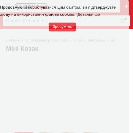
Продовжуючи користуватися цим сайтом, ви підтверджуєте
згоду на використання файлів cookies.
Детальніше
Зрозуміло
Головна
Оголошення в Миколаєві
Ножі
Мисливські ножі
Міні Козак