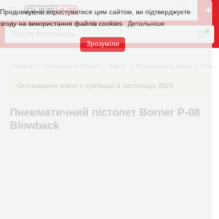
Продовжуючи користуватися цим сайтом, ви підтверджуєте
згоду на використання файлів cookies.
Детальніше
Зрозуміло
Головна
Оголошення в Одесі
Зброя
Пневматична зброя
Пневм
Оголошення зняте з публікації 4 листопада 2025
Пневматичний пістолет Borner P-08
Blowback