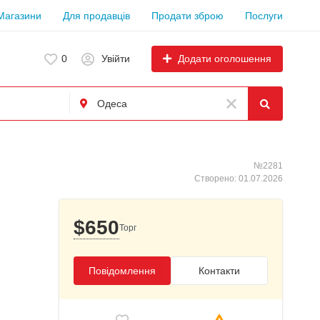
Магазини
Для продавців
Продати зброю
Послуги
Додати оголошення
0
Увійти
№2281
Створено: 01.07.2026
$650
Торг
Повідомлення
Контакти