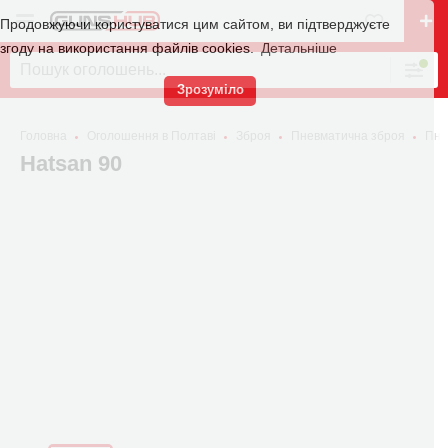
Продовжуючи користуватися цим сайтом, ви підтверджуєте
згоду на використання файлів cookies.
Детальніше
Зрозуміло
Головна
Оголошення в Полтаві
Зброя
Пневматична зброя
Пне
Hatsan 90