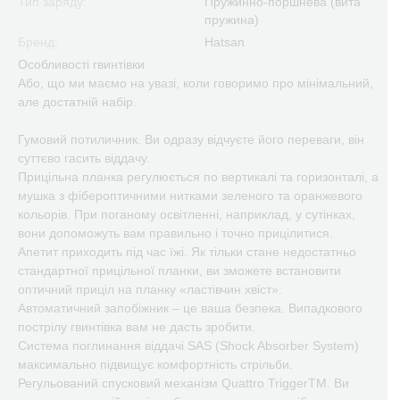
Тип заряду:
Пружинно-поршнева (вита
пружина)
Бренд:
Hatsan
Особливості гвинтівки
Або, що ми маємо на увазі, коли говоримо про мінімальний,
але достатній набір.
Гумовий потиличник. Ви одразу відчуєте його переваги, він
суттєво гасить віддачу.
Прицільна планка регулюється по вертикалі та горизонталі, а
мушка з фібероптичними нитками зеленого та оранжевого
кольорів. При поганому освітленні, наприклад, у сутінках,
вони допоможуть вам правильно і точно прицілитися.
Апетит приходить під час їжі. Як тільки стане недостатньо
стандартної прицільної планки, ви зможете встановити
оптичний приціл на планку «ластівчин хвіст».
Автоматичний запобіжник – це ваша безпека. Випадкового
пострілу гвинтівка вам не дасть зробити.
Система поглинання віддачі SAS (Shock Absorber System)
максимально підвищує комфортність стрільби.
Регульований спусковий механізм Quattro TriggerTM. Ви