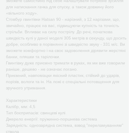
зможете самостійно під себе налаштувати потрібне зусилля
для натискання гачка для спуску, а також довжину його
«вільного ходу».
Стовбур гвинтівки Hatsan 90 - нарізний, з 12 нарізами, що,
звичайно, працює на вас, підвищуючи купність та точність
стрільби. Впливає на силу пострілу. До речі, початкова
швидкість кулі у даної моделі 305 метрів в секунду, що досить
добре, особливо в порівнянні зі швидкістю звуку - 331 м/с. Ви
зможете комфортно і на своє задоволення дірявити жерстяні
банки, пляшки та тарілочки.
Гвинтівку дуже приємно тримати в руках, як ми вже говорили
раніше, дешево - не означає погано.
Приємний, навпомацки якісний пластик, стійкий до ударів,
порізів, вологи та ін. На ложі є спеціальні потовщення для
зручного утримання.
Характеристики
Калібр, мм: 4,5
Тип боєприпасів: свинцеві кулі
Джерело енергії: пружинно-поршнева система
Зарядність: однозарядна система, взвод "переламуванням"
ствола