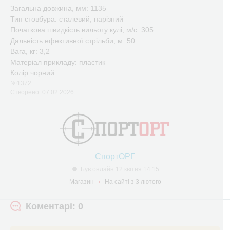
Загальна довжина, мм: 1135
Тип стовбура: сталевий, нарізний
Початкова швидкість вильоту кулі, м/с: 305
Дальність ефективної стрільби, м: 50
Вага, кг: 3,2
Матеріал прикладу: пластик
Колір чорний
№1372
Створено: 07.02.2026
СпортОРГ
Був онлайн 12 квітня 14:15
Магазин
На сайті з 3 лютого
Коментарі: 0