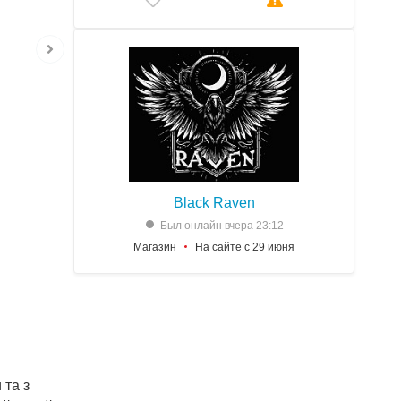
Black Raven
Был онлайн вчера 23:12
Магазин
На сайте с 29 июня
 та з