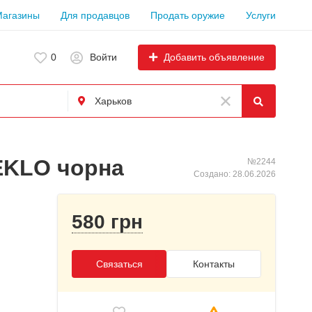
Магазины
Для продавцов
Продать оружие
Услуги
Добавить объявление
0
Войти
EKLO чорна
№2244
Создано: 28.06.2026
580 грн
Связаться
Контакты