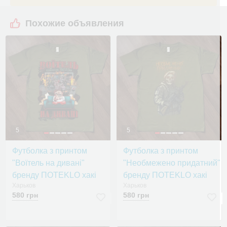
Похожие объявления
5
5
Футболка з принтом
Футболка з принтом
"Воїтель на дивані"
"Необмежено придатний"
бренду ПOTEKLO хакі
бренду ПOTEKLO хакі
Харьков
Харьков
580 грн
580 грн