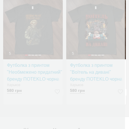
5
5
Футболка з принтом
Футболка з принтом
"Необмежено придатний"
"Воїтель на дивані"
бренду ПOTEKLO чорна
бренду ПOTEKLO чорна
Харьков
Харьков
580 грн
580 грн