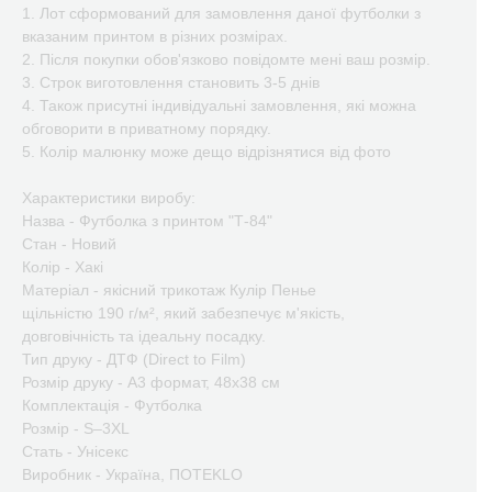
1. Лот сформований для замовлення даної футболки з
вказаним принтом в різних розмірах.
2. Після покупки обов'язково повідомте мені ваш розмір.
3. Строк виготовлення становить 3-5 днів
4. Також присутні індивідуальні замовлення, які можна
обговорити в приватному порядку.
5. Колір малюнку може дещо відрізнятися від фото
Характеристики виробу:
Назва - Футболка з принтом "Т-84"
Стан - Новий
Колір - Хакі
Матеріал - якісний трикотаж Кулір Пенье
щільністю 190 г/м², який забезпечує м'якість,
довговічність та ідеальну посадку.
Тип друку - ДТФ (Direct to Film)
Розмір друку - А3 формат, 48х38 см
Комплектація - Футболка
Розмір - S–3XL
Стать - Унісекс
Виробник - Україна, ПOTEKLO