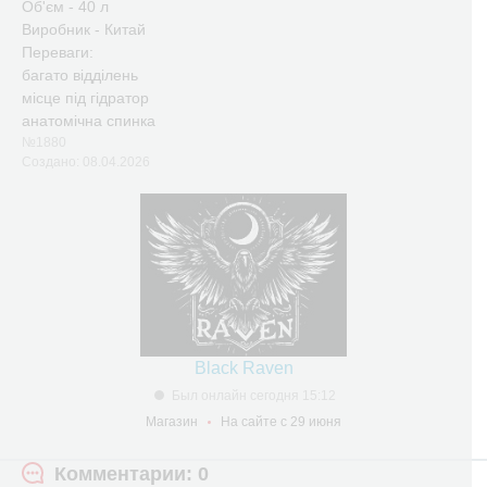
Об'єм - 40 л
Виробник - Китай
Переваги:
багато відділень
місце під гідратор
анатомічна спинка
№1880
Создано: 08.04.2026
Black Raven
Был онлайн сегодня 15:12
Магазин
На сайте с 29 июня
Комментарии: 0