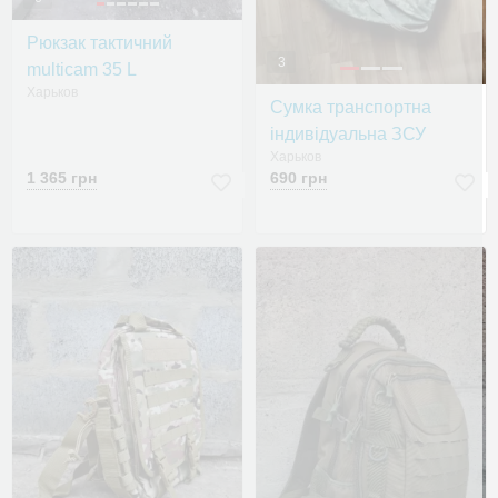
Рюкзак тактичний
3
multicam 35 L
Харьков
Сумка транспортна
індивідуальна ЗСУ
Харьков
1 365 грн
690 грн