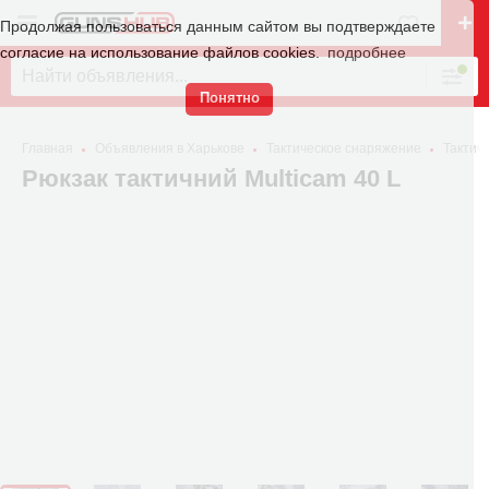
Продолжая пользоваться данным сайтом вы подтверждаете
согласие на использование файлов cookies.
подробнее
Понятно
Главная
Объявления в Харькове
Тактическое снаряжение
Тактич
Рюкзак тактичний Multicam 40 L