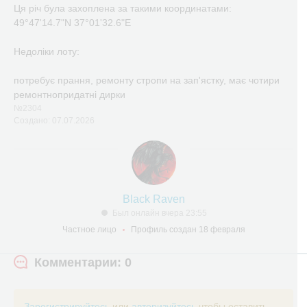
Ця річ була захоплена за такими координатами:
49°47'14.7"N 37°01'32.6"E
Недоліки лоту:
потребує прання, ремонту стропи на зап'ястку, має чотири
ремонтнопридатні дирки
№2304
Создано: 07.07.2026
Black Raven
Был онлайн вчера 23:55
Частное лицо
Профиль создан 18 февраля
Комментарии: 0
Зарегистрируйтесь
или
авторизуйтесь
чтобы оставить