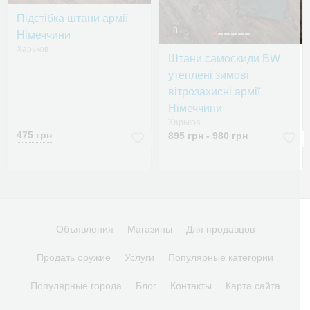
Підстібка штани армії
8
Німеччини
Харьков
Штани самоскиди BW
утеплені зимові
вітрозахисні армії
Німеччини
Харьков
475 грн
895 грн - 980 грн
Объявления
Магазины
Для продавцов
Продать оружие
Услуги
Популярные категории
Популярные города
Блог
Контакты
Карта сайта