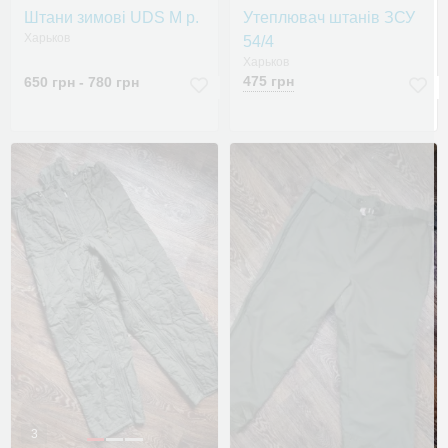
Штани зимові UDS M р.
Утеплювач штанів ЗСУ
Харьков
54/4
Харьков
475 грн
650 грн - 780 грн
3