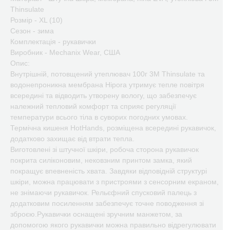
Thinsulate
Розмір - XL (10)
Сезон - зима
Комплектація - рукавички
Виробник - Mechanix Wear, США
Опис:
Внутрішній, потовщений утеплювач 100г 3M Thinsulate та
водонепроникна мембрана Hipora утримує тепле повітря
всередині та відводить утворену вологу, що забезпечує
належний тепловий комфорт та сприяє регуляції
температури всього тіла в суворих погодних умовах.
Термічна кишеня HotHands, розміщена всередині рукавичок,
додатково захищає від втрати тепла.
Виготовлені зі штучної шкіри, робоча сторона рукавичок
покрита силіконовим, нековзним принтом замка, який
покращує впевненість хвата. Завдяки відповідній структурі
шкіри, можна працювати з пристроями з сенсорним екраном,
не знімаючи рукавичок. Рельєфний спусковий палець з
додатковим посиленням забезпечує точне поводження зі
зброєю.Рукавички оснащені зручним манжетом, за
допомогою якого рукавички можна правильно відрегулювати