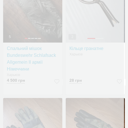
5
2
Спальний мішок
Кільце гранатне
Харьков
Bundeswehr Schlafsack
Allgemein II армії
Німеччини
Харьков
4 500 грн
28 грн