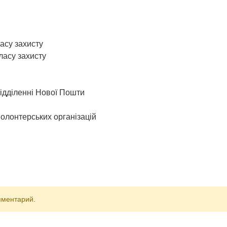
асу захисту
ласу захисту
відділенні Нової Пошти
олонтерських організацій
мментарий.