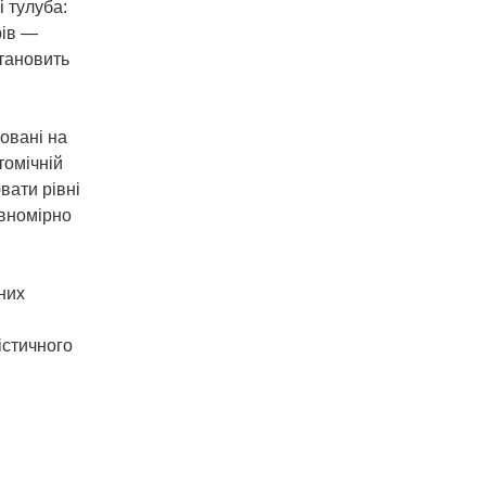
 тулуба:
рів —
становить
ховані на
томічній
вати рівні
івномірно
них
істичного