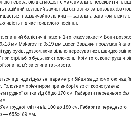
ною перевагою цієї моделі є максимальне перекриття площі
ють надійний круговий захист від основних загрозових факто
алишається надзвичайно легким — загальна вага комплекту 
ухливість під час тривалого носіння.
а спинний балістичні пакети 1-го класу захисту. Вони розра
у 9х18 мм Makarov та 9х19 мм Luger. Завдяки продуманій ана
ітуду рухів, дозволяючи вільно пересуватися, швидко зміню
ри стрільбі з будь-яких положень. Крім того, конструкція р
ї зони на м'язи спини та живота.
ється під індивідуальні параметри бійця за допомогою надій
. Головним орієнтиром при виборі є зріст користувача:
єм грудної клітки від 88 до 170 см. Габарити переднього бал
мм.
б'єм грудної клітки від 100 до 180 см. Габарити переднього
го — 655х489 мм.