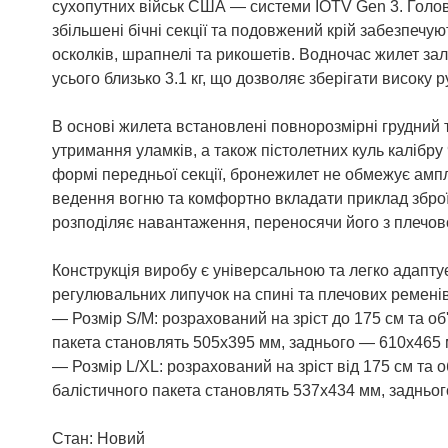
сухопутних військ США — системи IOTV Gen 3. Голов
збільшені бічні секції та подовжений крій забезпечу
осколків, шрапнелі та рикошетів. Водночас жилет з
усього близько 3.1 кг, що дозволяє зберігати високу р
В основі жилета встановлені повнорозмірні грудний т
утримання уламків, а також пістолетних куль калібр
формі передньої секції, бронежилет не обмежує ампл
ведення вогню та комфортно вкладати приклад зброї п
розподіляє навантаження, переносячи його з плечово
Конструкція виробу є універсальною та легко адапту
регулювальних липучок на спині та плечових ременів
— Розмір S/M: розрахований на зріст до 175 см та об'
пакета становлять 505х395 мм, заднього — 610х465 
— Розмір L/XL: розрахований на зріст від 175 см та о
балістичного пакета становлять 537х434 мм, задньо
Стан: Новий