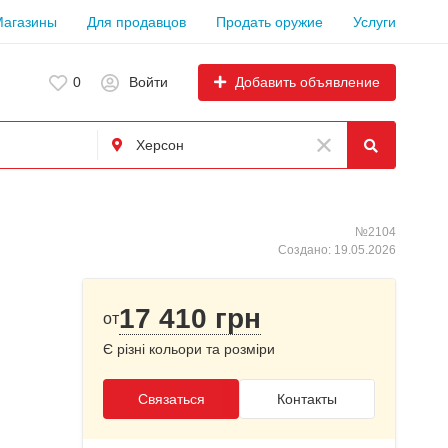
Магазины
Для продавцов
Продать оружие
Услуги
Добавить объявление
0
Войти
№2104
Создано: 19.05.2026
17 410 грн
от
Є різні кольори та розміри
Связаться
Контакты