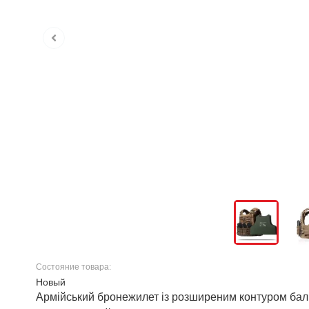
Состояние товара:
Новый
Армійський бронежилет із розширеним контуром балі