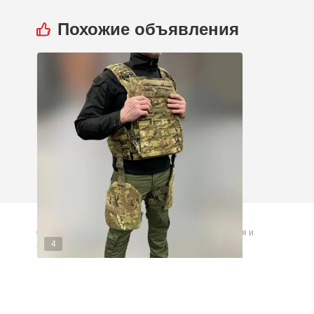
Похожие объявления
© 2026 GUNSHUB™ - доска объявлений для оружия и
4
милитари товаров
Балістичний захист стегон 2 класу
(Стандартний)
Херсон