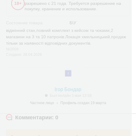
18+
разрешено с 21 года. Требуется разрешение на
покупку, хранение и использование.
Состояние товара:
Б\У
відмінний стан,повний комплект з кейсом та чоками,2
магазини на 3 та 10 патронів.Локація хмельницький,продаж
тільки за наявності відповідних документів.
№2009
Создано: 28.04.2026
Ігор Бондар
Был онлайн 3 мая 13:58
Частное лицо
Профиль создан 19 марта
Комментарии: 0