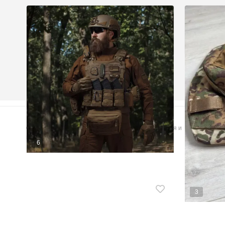
© 2026 GUNSHUB™ - доска объявлений для оружия и
милитари товаров
6
Комплект спорядження Vest Full
Киев
от
14 520 грн
3
БАЛІС