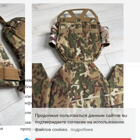
Правила и условия
публикации объявлений
Политика
конфиденциальности
ство
Политика по cookie
Продолжая пользоваться данным сайтом вы
мма
4
подтверждаете согласие на использование
Правила реферальной
ия
программы
файлов cookies.
подробнее
БАЛІСТИЧНИЙ ЗАХИСТ