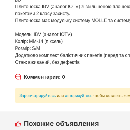
Б\У
Плитоноска IBV (аналог IOTV) зі збільшеною площею 
пакетами 2 класу захисту.
Плитоноска має модульну систему MOLLE та систем
Модель: IBV (аналог IOTV)
Колір: ММ-14 (піксель)
Розмір: S/M
Додатково комплект балістичних пакетів (перед та с
Стан: вживаний, без дефектів
Комментарии: 0
Зарегистрируйтесь
или
авторизуйтесь
чтобы оставить ко
Похожие объявления