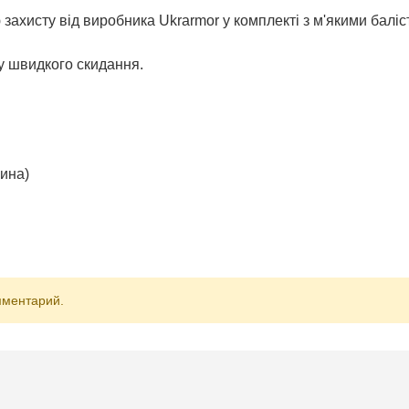
захисту від виробника Ukrarmor у комплекті з м'якими балі
у швидкого скидання.
пина)
мментарий.