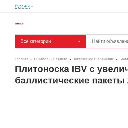
Русский
Все категории
Главная
Объявления в Киеве
Тактическое снаряжение
Балл
Плитоноска IBV с увел
баллистические пакеты 