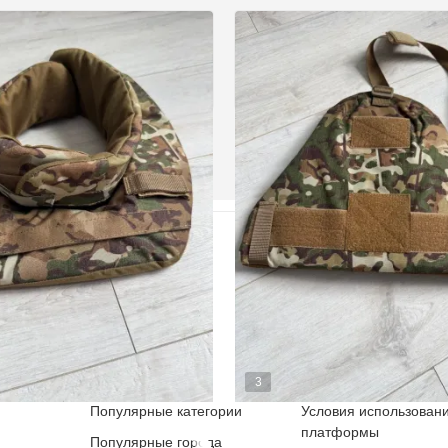
Объявления
Блог
Магазины
Контакты
Для продавцов
Карта сайта
Продать оружие
Реклама / Сотрудниче
Услуги
Реферальная програ
3
Популярные категории
Условия использован
ТИЧНИЙ ЗАХИСТ
ЗАХИСТ БАЛІСТИЧНИЙ
платформы
Популярные города