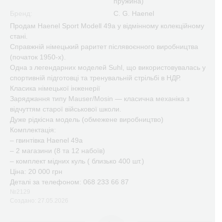
пружина)
Бренд:
C. G. Haenel
Продам Haenel Sport Modell 49a у відмінному колекційному
стані.
Справжній німецький раритет післявоєнного виробництва
(початок 1950-х).
Одна з легендарних моделей Suhl, що використовувалась у
спортивній підготовці та тренувальній стрільбі в НДР.
Класика німецької інженерії
Заряджання типу Mauser/Mosin — класична механіка з
відчуттям старої військової школи.
Дуже рідкісна модель (обмежене виробництво)
Комплектація:
– гвинтівка Haenel 49a
– 2 магазини (8 та 12 набоїв)
– комплект мідних куль ( близько 400 шт.)
Ціна: 20 000 грн
Деталі за телефоном: 068 233 66 87
№2129
Создано: 27.05.2026