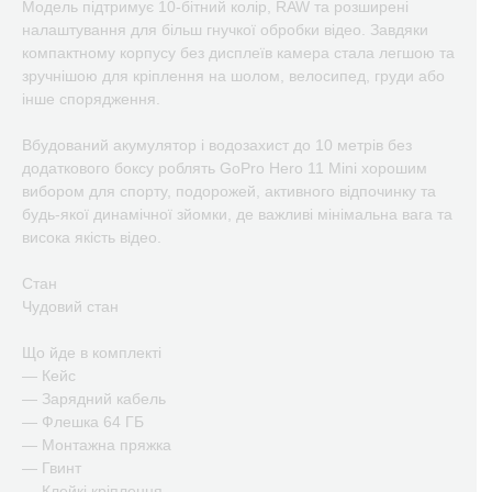
Модель підтримує 10-бітний колір, RAW та розширені
налаштування для більш гнучкої обробки відео. Завдяки
компактному корпусу без дисплеїв камера стала легшою та
зручнішою для кріплення на шолом, велосипед, груди або
інше спорядження.
Вбудований акумулятор і водозахист до 10 метрів без
додаткового боксу роблять GoPro Hero 11 Mini хорошим
вибором для спорту, подорожей, активного відпочинку та
будь-якої динамічної зйомки, де важливі мінімальна вага та
висока якість відео.
Стан
Чудовий стан
Що йде в комплекті
— Кейс
— Зарядний кабель
— Флешка 64 ГБ
— Монтажна пряжка
— Гвинт
— Клейкі кріплення