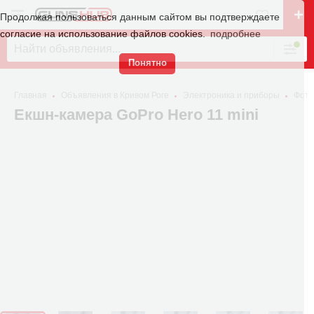
Продолжая пользоваться данным сайтом вы подтверждаете
согласие на использование файлов cookies.
подробнее
Понятно
Главная
Объявления в Кривом Роге
Электроника и приборы
Фото
Екшн-камера GoPro Hero 11 mini