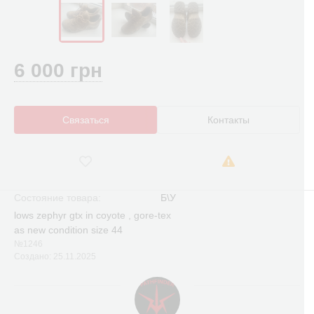
6 000 грн
Связаться
Контакты
Состояние товара:
Б\У
lows zephyr gtx in coyote , gore-tex
as new condition size 44
№1246
Создано: 25.11.2025