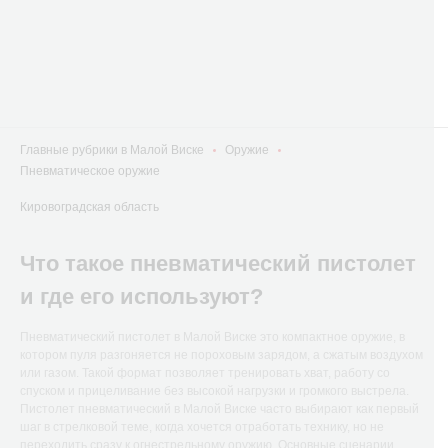
Главные рубрики в Малой Виске
Оружие
Пневматическое оружие
Кировоградская область
Что такое пневматический пистолет
и где его используют?
Пневматический пистолет в Малой Виске это компактное оружие, в
котором пуля разгоняется не пороховым зарядом, а сжатым воздухом
или газом. Такой формат позволяет тренировать хват, работу со
спуском и прицеливание без высокой нагрузки и громкого выстрела.
Пистолет пневматический в Малой Виске часто выбирают как первый
шаг в стрелковой теме, когда хочется отработать технику, но не
переходить сразу к огнестрельному оружию. Основные сценарии