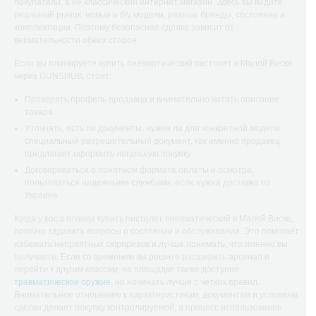
покупатели, а не классический интернет магазин. Здесь вы видите
реальный рынок: новые и б/у модели, разные бренды, состояние и
комплектации. Поэтому безопасная сделка зависит от
внимательности обеих сторон.
Если вы планируете купить пневматический пистолет в Малой Виске
через GUNSHUB, стоит:
Проверять профиль продавца и внимательно читать описание
товара
Уточнять, есть ли документы, нужен ли для конкретной модели
специальный разрешительный документ, как именно продавец
предлагает оформить легальную покупку
Договариваться о понятном формате оплаты и осмотра,
пользоваться надежными службами, если нужна доставка по
Украине.
Когда у вас в планах купить пистолет пневматический в Малой Виске,
логично задавать вопросы о состоянии и обслуживании. Это помогает
избежать неприятных сюрпризов и лучше понимать, что именно вы
получаете. Если со временем вы решите расширить арсенал и
перейти к другим классам, на площадке также доступно
травматическое оружие
, но начинать лучше с четких правил.
Внимательное отношение к характеристикам, документам и условиям
сделки делает покупку контролируемой, а процесс использования