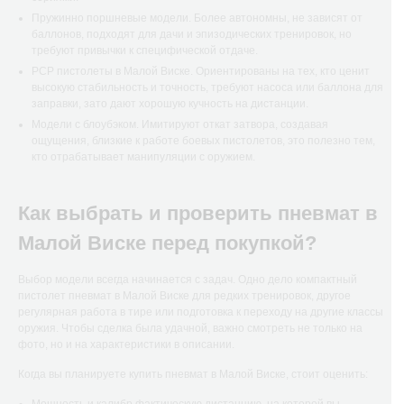
Пружинно поршневые модели. Более автономны, не зависят от
баллонов, подходят для дачи и эпизодических тренировок, но
требуют привычки к специфической отдаче.
РСР пистолеты в Малой Виске. Ориентированы на тех, кто ценит
высокую стабильность и точность, требуют насоса или баллона для
заправки, зато дают хорошую кучность на дистанции.
Модели с блоубэком. Имитируют откат затвора, создавая
ощущения, близкие к работе боевых пистолетов, это полезно тем,
кто отрабатывает манипуляции с оружием.
Как выбрать и проверить пневмат в
Малой Виске перед покупкой?
Выбор модели всегда начинается с задач. Одно дело компактный
пистолет пневмат в Малой Виске для редких тренировок, другое
регулярная работа в тире или подготовка к переходу на другие классы
оружия. Чтобы сделка была удачной, важно смотреть не только на
фото, но и на характеристики в описании.
Когда вы планируете купить пневмат в Малой Виске, стоит оценить: