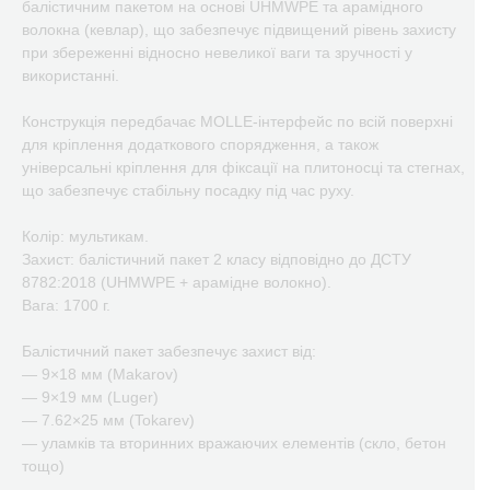
балістичним пакетом на основі UHMWPE та арамідного
волокна (кевлар), що забезпечує підвищений рівень захисту
при збереженні відносно невеликої ваги та зручності у
використанні.
Конструкція передбачає MOLLE-інтерфейс по всій поверхні
для кріплення додаткового спорядження, а також
універсальні кріплення для фіксації на плитоносці та стегнах,
що забезпечує стабільну посадку під час руху.
Колір: мультикам.
Захист: балістичний пакет 2 класу відповідно до ДСТУ
8782:2018 (UHMWPE + арамідне волокно).
Вага: 1700 г.
Балістичний пакет забезпечує захист від:
— 9×18 мм (Makarov)
— 9×19 мм (Luger)
— 7.62×25 мм (Tokarev)
— уламків та вторинних вражаючих елементів (скло, бетон
тощо)