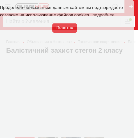
Продолжая пользоваться данным сайтом вы подтверждаете
согласие на использование файлов cookies.
подробнее
Понятно
Главная
Объявления в Николаеве
Тактическое снаряжение
Балл
Балістичний захист стегон 2 класу