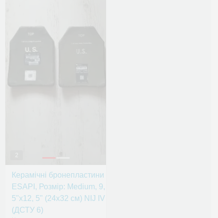
2
Керамічні бронепластини
ESAPI, Розмір: Medium, 9,
5"х12, 5" (24х32 см) NIJ IV
(ДСТУ 6)