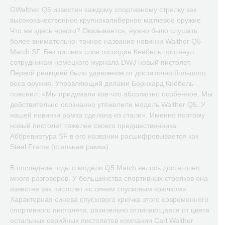
GWalther Q5 известен каждому спортивному стрелку как
высококачественное крупнокалиберное матчевое оружие.
Что же здесь нового? Оказывается, нужно было слушать
более внимательно: точное название новинки Walther Q5
Match SF. Без лишних слов господин Кнёбель протянул
сотрудникам немецкого журнала DWJ новый пистолет.
Первой реакцией было удивление от достаточно большого
веса оружия. Управляющий делами Бернхард Кнёбель
пояснил: «Мы придумали кое-что абсолютно особенное. Мы
действительно осознанно утяжелили модель Walther Q5. У
нашей новинки рамка сделана из стали». Именно поэтому
новый пистолет тяжелее своего предшественника.
Аббревиатура SF в его названии расшифровывается как
Steel Frame (стальная рамка).
В последние годы о модели Q5 Match велось достаточно
много разговоров. У большинства спортивных стрелков она
известна как пистолет «с синим спусковым крючком».
Характерная синева спускового крючка этого современного
спортивного пистолета, разительно отличающаяся от цвета
остальных серийных пистолетов компании Carl Walther