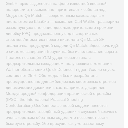
GmbH, ярко выделяется на фоне известной внешней
полировки и, несомненно, притягивает к себе взгляд.
Моделью Q5 Match — современным самозарядным
пистолетом из Швабии — компания Carl Walther расширила
известную уже в течение довольно длительного времени
линейку PPQ, предназначенную для спортивных
стрелков.Автоматика нового пистолета Q5 Match SF
аналогична предыдущей модели Q5 Match. Здесь речь идёт
о системе запирания Браунинга без использования серьги.
Пистолет оснащён УСМ ударникового типа с
предварительным взведением, получившим в компании
Walther обозначение Quick Defence Trigger. Усилие спуска
составляет 25 Н. Обе модели были разработаны
преимущественно для амбициозных спортивных стрелков
динамических дисциплин, как, например, дисциплин
Международной конфедерации практической стрельбы
(IPSC– the International Practical Shooting
Confederation).Особенностью новой модели является
предварительно взведённый ударник и спусковой крючок с
очень коротким обратным ходом, что позволяет вести
быструю стрельбу. Это присуще как уже известному