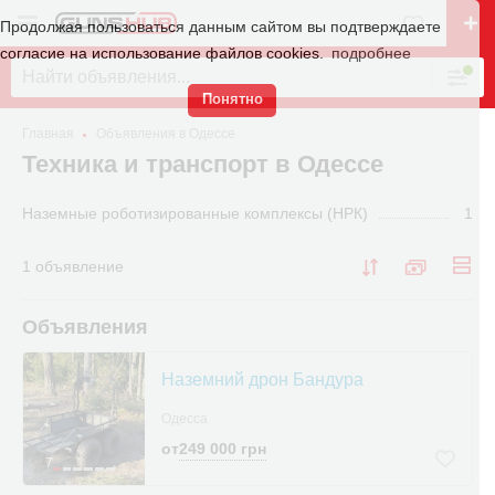
Продолжая пользоваться данным сайтом вы подтверждаете
согласие на использование файлов cookies.
подробнее
Понятно
Главная
Объявления в Одессе
Техника и транспорт в Одессе
Наземные роботизированные комплексы (НРК)
1
1 объявление
Объявления
Наземний дрон Бандура
Одесса
от
249 000 грн
7