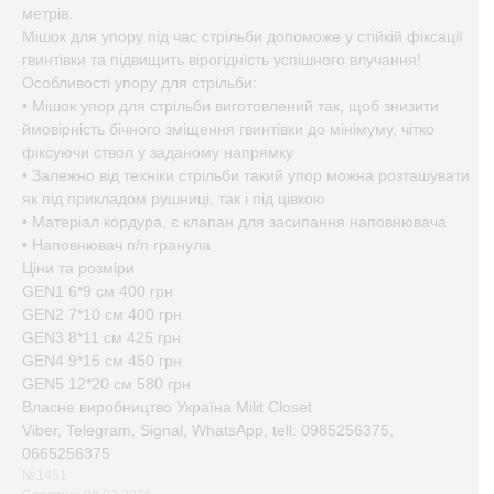
метрів.
Мішок для упору під час стрільби допоможе у стійкій фіксації
гвинтівки та підвищить вірогідність успішного влучання!
Особливості упору для стрільби:
• Мішок упор для стрільби виготовлений так, щоб знизити
ймовірність бічного зміщення гвинтівки до мінімуму, чітко
фіксуючи ствол у заданому напрямку
• Залежно від техніки стрільби такий упор можна розташувати
як під прикладом рушниці, так і під цівкою
• Матеріал кордура, є клапан для засипання наповнювача
• Наповнювач п/п гранула
Ціни та розміри
GEN1 6*9 см 400 грн
GEN2 7*10 см 400 грн
GEN3 8*11 см 425 грн
GEN4 9*15 см 450 грн
GEN5 12*20 см 580 грн
Власне виробництво Україна Milit Closet
Viber, Telegram, Signal, WhatsApp, tell: 0985256375,
0665256375
№1451