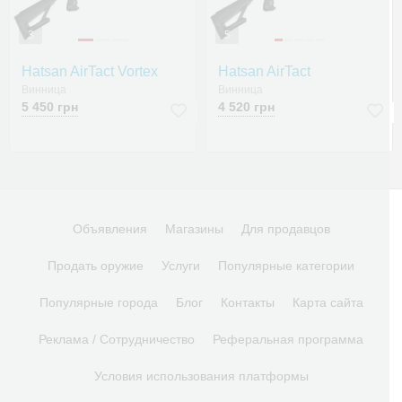
3
5
Hatsan AirTact Vortex
Hatsan AirTact
Винница
Винница
5 450 грн
4 520 грн
Объявления
Магазины
Для продавцов
Продать оружие
Услуги
Популярные категории
Популярные города
Блог
Контакты
Карта сайта
Реклама / Сотрудничество
Реферальная программа
Условия использования платформы