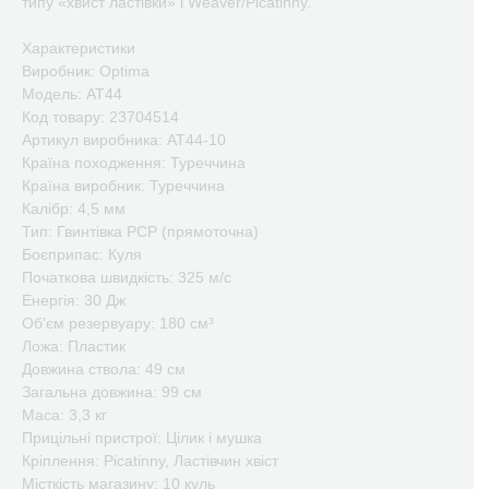
типу «хвист ластівки» і Weaver/Picatinny.
Характеристики
Виробник: Optima
Модель: AT44
Код товару: 23704514
Артикул виробника: AT44-10
Країна походження: Туреччина
Країна виробник: Туреччина
Калібр: 4,5 мм
Тип: Гвинтівка PCP (прямоточна)
Боєприпас: Куля
Початкова швидкість: 325 м/с
Енергія: 30 Дж
Об'єм резервуару: 180 см³
Ложа: Пластик
Довжина ствола: 49 см
Загальна довжина: 99 см
Маса: 3,3 кг
Прицільні пристрої: Цілик і мушка
Кріплення: Picatinny, Ластівчин хвіст
Місткість магазину: 10 куль