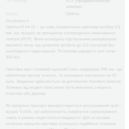
Тип заряда:
PCP (предварительная
накачка)
Бренд:
Optima
Особливості
Optima AT44-10 – це нова пневматична гвинтівка калібру 4,5
мм, що працює за принципом попереднього накачування
повітря (PCP). Вона оснащена підствольним резервуаром
високого тиску, що дозволяє зробити до 115 пострілів без
необхідності підкачування. Початкова швидкість кулі сягає
320 м/с.
Гвинтівка має сталевий нарізний ствол завдовжки 490 мм, що
забезпечує високу точність, та оснащена магазином на 10
куль. Зведення здійснюється за допомогою бокового важеля.
Залежно від моделі ложа може бути виконана з міцного
пластику або дерева.
Як прицільні пристрої використовуються регульований цілік і
мушка TruGlo, що забезпечують комфортне прицілювання
навіть в умовах недостатньої видимості. Для установки
оптичних прицілів гвинтівка оснащена подвійною планкою