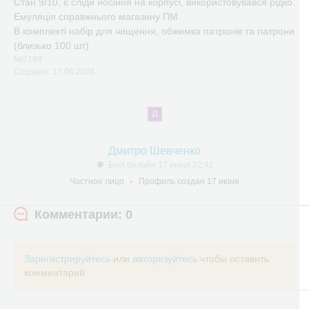
Стан 9/10, є сліди носіння на корпусі, використовувався рідко.
Емуляція справжнього магазину ПМ.
В комплекті набір для чищення, обжимка патронів та патрони
(близько 100 шт)
№2198
Создано: 17.06.2026
Дмитро Шевченко
Был онлайн 17 июня 22:42
Частное лицо
Профиль создан 17 июня
Комментарии: 0
Зарегистрируйтесь
или
авторизуйтесь
чтобы оставить
комментарий.