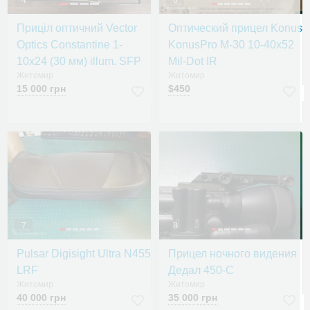
4
6
Приціл оптичний Vector
Оптический прицел Konus
Optics Constantine 1-
KonusPro M-30 10-40x52
10x24 (30 мм) illum. SFP
Mil-Dot IR
Житомир
Житомир
15 000 грн
$450
7
8
Pulsar Digisight Ultra N455
Прицел ночного видения
LRF
Дедал 450-C
Житомир
Житомир
40 000 грн
35 000 грн