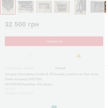
32 500 грн
Связаться
Состояние товара:
Новый
продам тепловізор Guide tk 451новий у роботі не був лінза
50мм матриця 400*300
0974933504вайбер або вацап
№2140
Создано: 29.05.2026