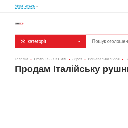
Українська
Усі категорії
Головна
Оголошення в Смілі
Зброя
Вогнепальна зброя
Г
Продам Італійську руш