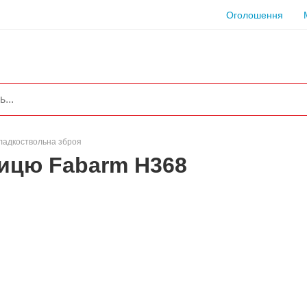
Оголошення
ладкоствольна зброя
ницю Fabarm H368