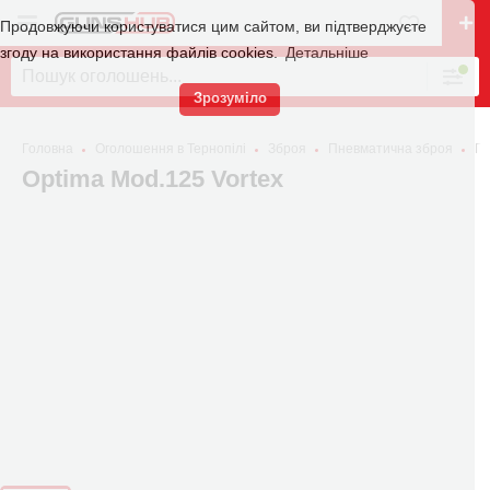
Продовжуючи користуватися цим сайтом, ви підтверджуєте
згоду на використання файлів cookies.
Детальніше
Зрозуміло
Головна
Оголошення в Тернопілі
Зброя
Пневматична зброя
Пн
Optima Mod.125 Vortex