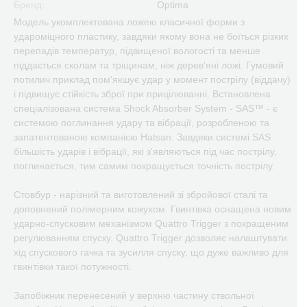
Бренд:
Optima
Модель укомплектована ложею класичної форми з
удароміцного пластику, завдяки якому вона не боїться різких
перепадів температур, підвищеної вологості та менше
піддається сколам та тріщинам, ніж дерев'яні ложі. Гумовий
потилич приклад пом'якшує удар у момент пострілу (віддачу)
і підвищує стійкість зброї при прицілюванні. Встановлена
спеціалізована система Shock Absorber System - SAS™ - є
системою поглинання удару та вібрації, розробленою та
запатентованою компанією Hatsan. Завдяки системі SAS
більшість ударів і вібрації, які з'являються під час пострілу,
поглинається, тим самим покращується точність пострілу.
Стовбур - нарізний та виготовлений зі збройової сталі та
доповнений полімерним кожухом. Гвинтівка оснащена новим
ударно-спусковим механізмом Quattro Trigger з покращеним
регулюванням спуску. Quattro Trigger дозволяє налаштувати
хід спускового гачка та зусилля спуску, що дуже важливо для
гвинтівки такої потужності.
Запобіжник перенесений у верхню частину ствольної