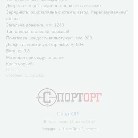
Джерело енергії: пружинно-поршнева система
Зарядність: однозарядна система, взвод "переламуванням"
ствола
Загальна довжина, мм: 1240
Тип ствола: сталевий, нарізний
Початкова швидкість вильоту кулі, м/с: 380
Дальність ефективної стрільби, м: 50+
Вага, кг: 3,8
Матеріал прикладу: пластик
Колір чорний
№1429
Створено: 08.02.2026
СпортОРГ
Був онлайн 12 квітня 14:15
Магазин
На сайті з 3 лютого