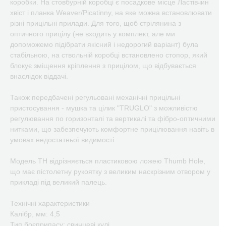
коробки. На стовбурній коробці є посадкове місце Ластівчин
хвіст і планка Weaver/Picatinny, на яке можна встановлювати
різні прицільні прилади. Для того, щоб стрілянина з
оптичного прицілу (не входить у комплект, але ми
допоможемо підібрати якісний і недорогий варіант) була
стабільною, на ствольній коробці встановлено стопор, який
блокує зміщення кріплення з прицілом, що відбувається
внаслідок віддачі.
Також передбачені регульовані механічні прицільні
пристосування - мушка та цілик "TRUGLO" з можливістю
регулювання по горизонталі та вертикалі та фібро-оптичними
нитками, що забезпечують комфортне прицілювання навіть в
умовах недостатньої видимості.
Модель TH відрізняється пластиковою ложею Thumb Hole,
що має пістолетну рукоятку з великим наскрізним отвором у
прикладі під великий палець.
Технічні характеристики
Калібр, мм: 4,5
Тип боєприпасу: свинцеві кулі