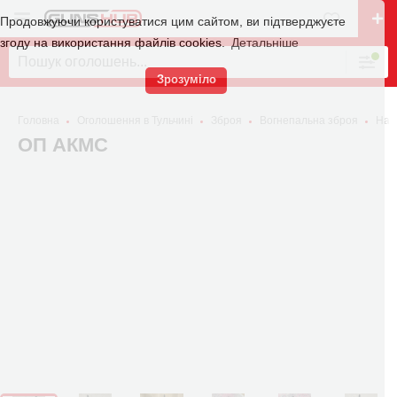
Продовжуючи користуватися цим сайтом, ви підтверджуєте
згоду на використання файлів cookies.
Детальніше
Зрозуміло
Головна
Оголошення в Тульчині
Зброя
Вогнепальна зброя
Нар
ОП АКМС