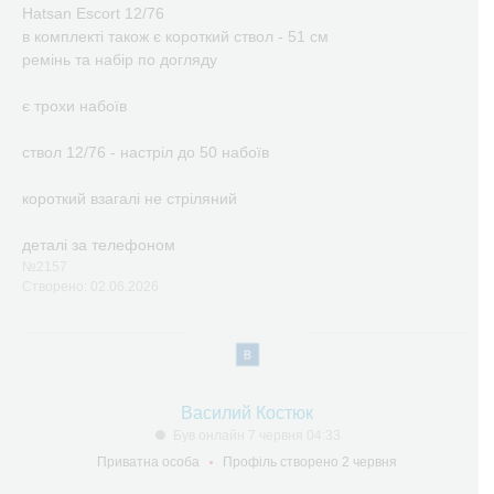
Hatsan Escort 12/76
в комплекті також є короткий ствол - 51 см
ремінь та набір по догляду
є трохи набоїв
ствол 12/76 - настріл до 50 набоїв
короткий взагалі не стріляний
деталі за телефоном
№2157
Створено: 02.06.2026
Василий Костюк
Був онлайн 7 червня 04:33
Приватна особа
Профіль створено 2 червня