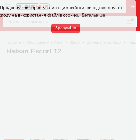
Продовжуючи користуватися цим сайтом, ви підтверджуєте
згоду на використання файлів cookies.
Детальніше
Зрозуміло
Головна
Оголошення в Умані
Зброя
Вогнепальна зброя
Гладко
Hatsan Escort 12