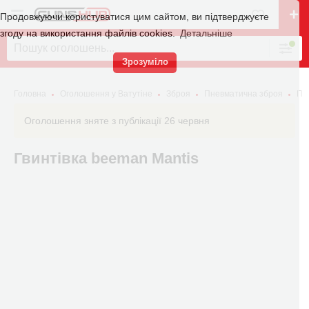
Продовжуючи користуватися цим сайтом, ви підтверджуєте
згоду на використання файлів cookies.
Детальніше
Зрозуміло
Головна
Оголошення у Ватутіне
Зброя
Пневматична зброя
Пн
Оголошення зняте з публікації 26 червня
Гвинтівка beeman Mantis