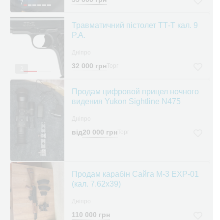
7
Травматичний пістолет ТТ-Т кал. 9
P.A.
Дніпро
32 000 грн
Торг
2
Продам цифровой прицел ночного
видения Yukon Sightline N475
Дніпро
від
20 000 грн
Торг
Продам карабін Сайга М-3 EXP-01
(кал. 7.62х39)
Дніпро
110 000 грн