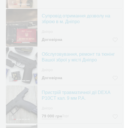
4
Супровід отримання дозволу на
зброю в м. Дніпро
Дніпро
Договірна
2
Обслуговування, ремонт та тюнінг
Вашої зброї у місті Дніпро
Дніпро
Договірна
4
Пристрій травматичної дії DEXA
P10CT кал. 9 мм Р.А.
Дніпро
79 000 грн
Торг
6