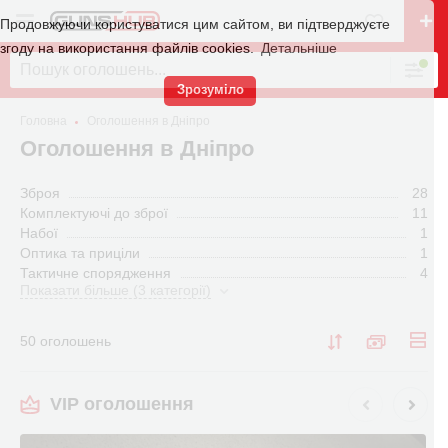
Продовжуючи користуватися цим сайтом, ви підтверджуєте
згоду на використання файлів cookies.
Детальніше
Зрозуміло
Головна
Оголошення в Дніпро
Оголошення в Дніпро
Зброя
28
Комплектуючі до зброї
11
Набої
1
Оптика та приціли
1
Тактичне спорядження
4
Показати більше (3 категорії)
50 оголошень
VIP оголошення