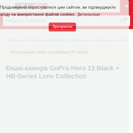
Продовжуючи користуватися цим сайтом, ви підтверджуєте
згоду на використання файлів cookies.
Детальніше
Зрозуміло
Головна
Оголошення в Дніпро
Електроніка та прилади
Фото та В
Оголошення зняте з публікації 23 липня
Екшн-камера GoPro Hero 13 Black +
HB-Series Lens Collection