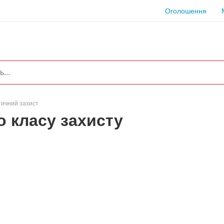
Оголошення
тичний захист
о класу захисту