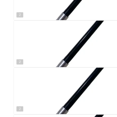
2
2
2