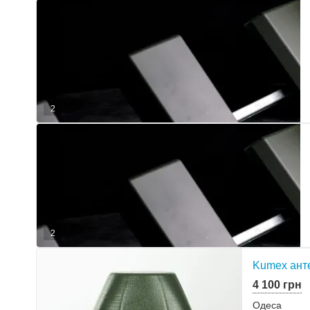
2
2
Kumex анте
4 100 грн
Одеса