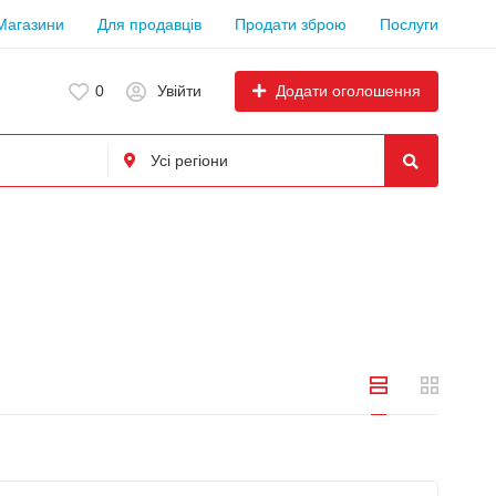
Магазини
Для продавців
Продати зброю
Послуги
Додати оголошення
0
Увійти