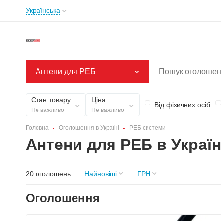
Українська
Антени для РЕБ
Стан товару
Ціна
Від фізичних осіб
Не важливо
Не важливо
Головна
Оголошення в Україні
РЕБ системи
Антени для РЕБ в Україн
20 оголошень
Найновіші
ГРН
Оголошення