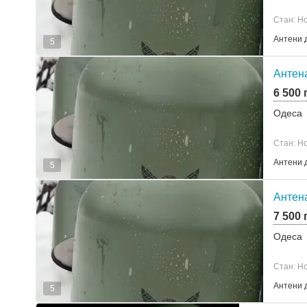
Стан: Н
Антени 
5
Антен
6 500 
Одеса
Стан: Н
Антени 
5
Антена
7 500 
Одеса
Стан: Н
Антени 
5