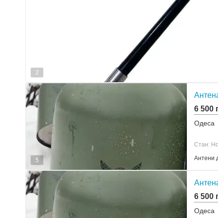
2
Антен
6 500 
Одеса
Стан: Н
Антени 
5
Антен
6 500 
Одеса