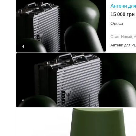
Антени для
15 000 грн
Одеса
Стан: Новий, 
Антени для Р
4
5