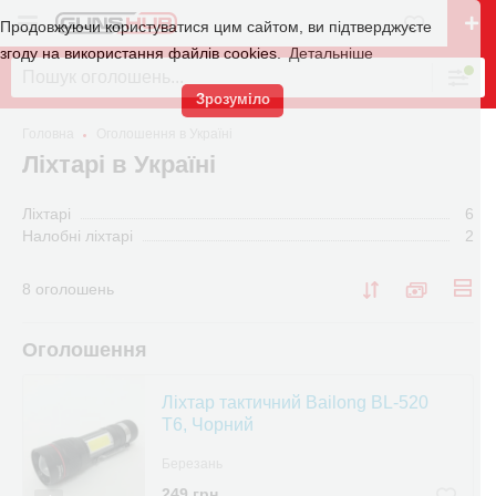
Продовжуючи користуватися цим сайтом, ви підтверджуєте
згоду на використання файлів cookies.
Детальніше
Зрозуміло
Головна
Оголошення в Україні
Ліхтарі в Україні
Ліхтарі
6
Налобні ліхтарі
2
8 оголошень
Оголошення
Ліхтар тактичний Bailong BL-520
T6, Чорний
Березань
249 грн