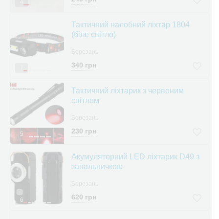
4
Тактичний налобний ліхтар 1804
(біле світло)
Березань
340 грн
7
Тактичний ліхтарик з червоним
світлом
Березань
230 грн
5
Акумуляторний LED ліхтарик D49 з
запальничкою
Березань
620 грн
6